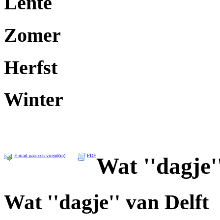
Lente
Zomer
Herfst
Winter
E-mail naar een vriend(in)
PDF
Wat ''dagje'
Wat ''dagje'' van Delft