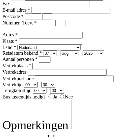
Fax
E-mail adres
*
Postcode
*
Nummer+Toev.
*
Adres
*
Plaats
*
Land
*
Reisdatum bekend
*
Aantal personen
*
Vertrekplaats
*
Vertrekadres
Vertrekpostcode
Vertrektijd
Terugkomsttijd
Bus tussentijds nodig?
Ja
Nee
Opmerkingen