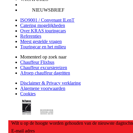
NIEUWSBRIEF
ISO9001 / Convenant ILenT
Catering mogelijkheden
Over KRAS touringcars
Referenties
Meest gestelde vragen
Touringcar en het milieu
Momenteel op zoek naar
Chauffeur Flixbus
Chauffeur excursiereizen
Afroep chauffeur dagritten
Disclaimer & Privacy verklaring
Algemene voorwaarden
Cookies
Wilt u op de hoogte worden gehouden van de nieuwste dagtochte
E-mail adres