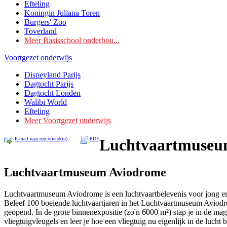
Efteling
Koningin Juliana Toren
Burgers' Zoo
Toverland
Meer Basisschool onderbou...
Voortgezet onderwijs
Disneyland Parijs
Dagtocht Parijs
Dagtocht Londen
Walibi World
Efteling
Meer Voortgezet onderwijs
E-mail naar een vriend(in)
PDF
Luchtvaartmuseu
Luchtvaartmuseum Aviodrome
Luchtvaartmuseum Aviodrome is een luchtvaartbelevenis voor jong e
Beleef 100 boeiende luchtvaartjaren in het Luchtvaartmuseum Aviodrom
geopend. In de grote binnenexpositie (zo'n 6000 m²) stap je in de magis
vliegtuigvleugels en leer je hoe een vliegtuig nu eigenlijk in de lucht