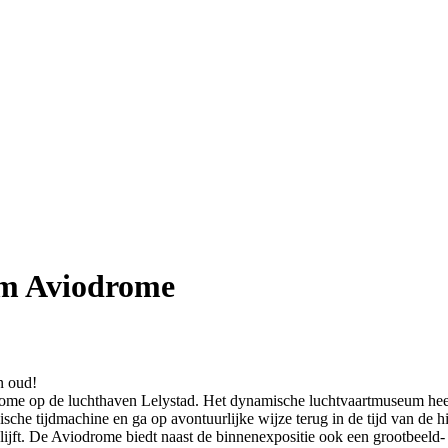
m Aviodrome
n oud!
e op de luchthaven Lelystad. Het dynamische luchtvaartmuseum heeft ee
che tijdmachine en ga op avontuurlijke wijze terug in de tijd van de his
 blijft. De Aviodrome biedt naast de binnenexpositie ook een grootbeeld- 