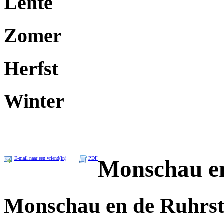
Lente
Zomer
Herfst
Winter
E-mail naar een vriend(in)
PDF
Monschau en
Monschau en de Ruhrst