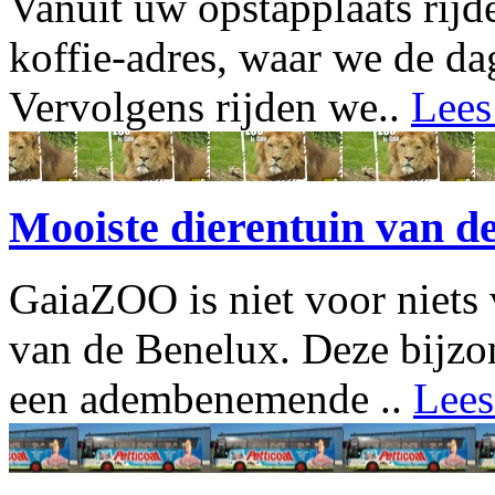
Vanuit uw opstapplaats rijd
koffie-adres, waar we de da
Vervolgens rijden we..
Lees
Mooiste dierentuin van 
GaiaZOO is niet voor niets 
van de Benelux. Deze bijzon
een adembenemende ..
Lees