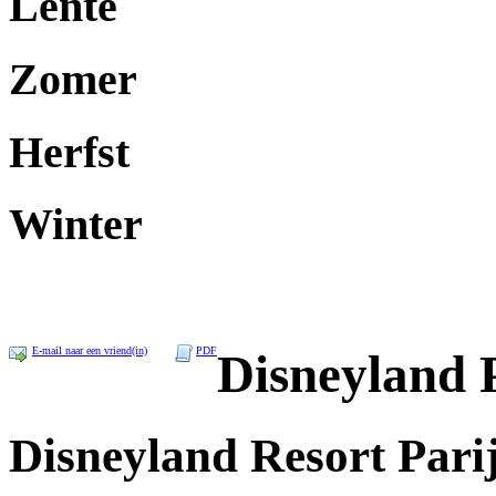
Lente
Zomer
Herfst
Winter
E-mail naar een vriend(in)
PDF
Disneyland 
Disneyland Resort Pari